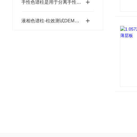
手性色谱柱是用于分离手性化合物对映异构体的色谱柱
液相色谱柱-柱效测试DEMO指南：为什么我测的柱效就是没有COA报告高？