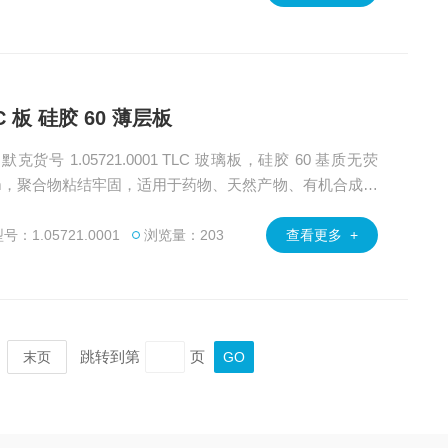
TLC 板 硅胶 60 薄层板
，默克货号 1.05721.0001 TLC 玻璃板，硅胶 60 基质无荧
250 μm，聚合物粘结牢固，适用于药物、天然产物、有机合成等
绿百草为客户提供MerckSigma旗下的色谱柱、化学试剂、
方法开发及售后技术支持。
：1.05721.0001
浏览量：203
查看更多 +
跳转到第
页
末页