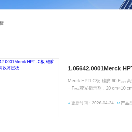
板
1.05642.0001Merck 
Merck HPTLC板 硅胶 60 F₂
+ F₂₅₄荧光指示剂，20 cm×1
于药物、天然产物、类固醇等 HPT
旗下的色谱柱、化学试剂、标准
更新时间：2026-04-24
产品型号