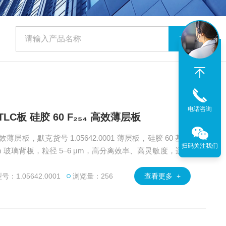
电话咨询
HPTLC板 硅胶 60 F₂₅₄ 高效薄层板
₅₄ 高效薄层板，默克货号 1.05642.0001 薄层板，硅胶 60 基质
扫码关注我们
0 cm 玻璃背板，粒径 5–6 μm，高分离效率、高灵敏度，适用
LC 快速定量分析。广州绿百草为客户提供MerckSigma
品等产品，提供产品选型、方法开发及售后技术支持。
：1.05642.0001
浏览量：256
查看更多 +