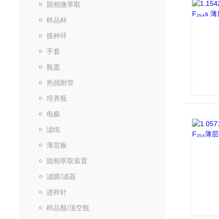
固相微萃取
样品杯
接种环
手套
瓶盖
热脱附管
培养瓶
电极
滤纸
薄层板
固相萃取装置
滤膜/滤器
进样针
样品瓶/顶空瓶