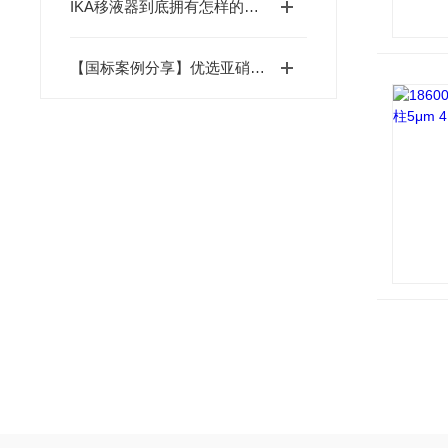
IKA移液器到底拥有怎样的特点呢？
【国标案例分享】优选亚硝胺检测新方案，LUBEX国产MS柱助您降本增效