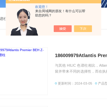
欢迎您！
来自局域网的朋友！有什么可以帮
助您的吗？
谱柱
186009979Atlantis P
与其他 HILIC 色谱柱相比，Atlan
留并带来不同的选择性，而在执行
用耐用的亚乙基桥杂化颗粒，pH 在
减少了不必要的分析物/表面相
更新时间：2024-03-05
产品型