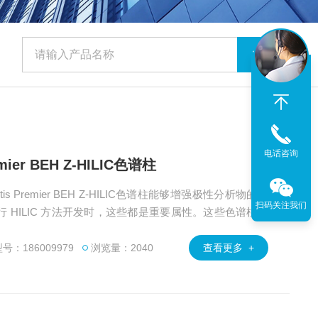
电话咨询
remier BEH Z-HILIC色谱柱
tis Premier BEH Z-HILIC色谱柱能够增强极性分析物的保
扫码关注我们
 HILIC 方法开发时，这些都是重要属性。这些色谱柱采
 2-10 范围内稳定；MaxPeak 高性能表面硬件技术显著
互作用，减少了峰形变差和信号强度损失的情况。
号：186009979
浏览量：2040
查看更多 +