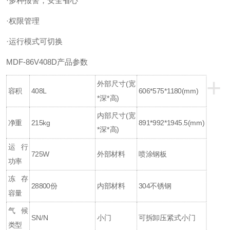
·多种报警，安全省心
·权限管理
·运行模式可切换
MDF-86V408D产品参数
+
外部尺寸(宽
容积
408L
606*575*1180(mm)
*深*高)
内部尺寸(宽
净重
215kg
891*992*1945.5(mm)
*深*高)
运行
725W
外部材料
喷涂钢板
功率
冻存
28800份
内部材料
304不锈钢
容量
气候
SN/N
小门
可拆卸压紧式小门
类型