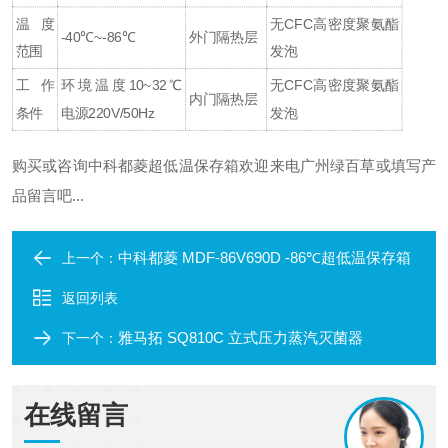
温度
无CFC高密度聚氨酯
-40℃~-86℃
外门隔热层
范围
发泡
工作
环境温度10~32℃
无CFC高密度聚氨酯
内门隔热层
条件
电源220V/50Hz
发泡
购买或咨询
中科都菱超低温保存箱欢迎来电广州绿百草或填写产
品留言吧...
中科都菱 MDF-86V690D -86℃超低温保存箱
上一个：
返回列表
雅马拓 SQ810C 立式压力蒸汽灭菌器
下一个：
在线留言