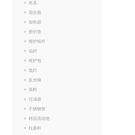
夹具
混合器
加热器
密封垫
维护组件
油封
维护包
氙灯
反光镜
填料
过滤器
不锈钢管
样品流动池
柱塞杆