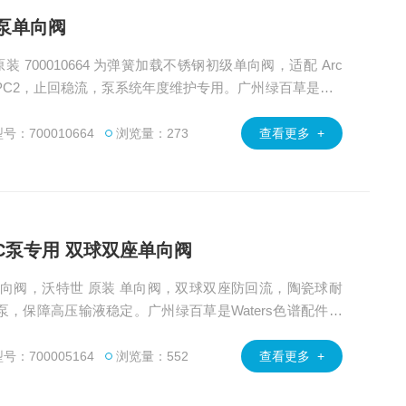
初级泵单向阀
原装 700010664 为弹簧加载不锈钢初级单向阀，适配 Arc
UITY/UPC2，止回稳流，泵系统年度维护专用。广州绿百草是Wat
0010664 单向阀 产品技术支持与应用安装。
号：700010664
浏览量：273
查看更多 +
 HPLC泵专用 双球双座单向阀
球双座单向阀，沃特世 原装 单向阀，双球双座防回流，陶瓷球耐
PLC 泵，保障高压输液稳定。广州绿百草是Waters色谱配件的
号：700005164
浏览量：552
查看更多 +