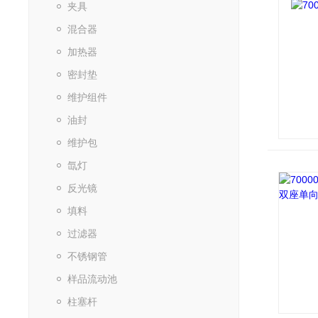
夹具
混合器
加热器
密封垫
维护组件
油封
维护包
氙灯
反光镜
填料
过滤器
不锈钢管
样品流动池
柱塞杆