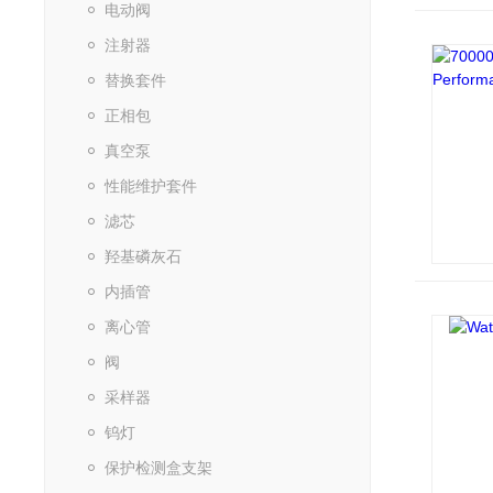
电动阀
注射器
替换套件
正相包
真空泵
性能维护套件
滤芯
羟基磷灰石
内插管
离心管
阀
采样器
钨灯
保护检测盒支架