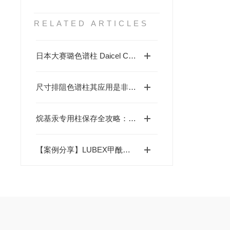
RELATED ARTICLES
日本大赛璐色谱柱 Daicel CROWNPAK CR (+) 特种手性柱 4.6mm×150mm 5µm
尺寸排阻色谱柱其应用是非常广泛的
烷基汞专用柱保存全攻略：避开这些坑，让柱子更耐用
【案例分享】LUBEX甲酰胺检测专用柱：甲酰胺的的测定