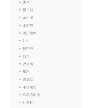
夹具
混合器
加热器
密封垫
维护组件
油封
维护包
氙灯
反光镜
填料
过滤器
不锈钢管
样品流动池
柱塞杆