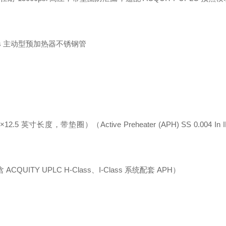
，带垫圈）（Active Preheater (APH) SS 0.004 In ID x
UITY UPLC H-Class、I-Class 系统配套 APH）