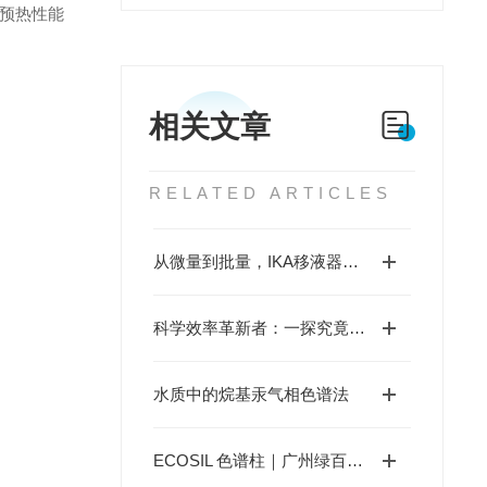
 预热性能
相关文章
RELATED ARTICLES
从微量到批量，IKA移液器的应用版图，藏着哪些高效秘诀？
科学效率革新者：一探究竟固相萃取装置的独特优势！
水质中的烷基汞气相色谱法
ECOSIL 色谱柱｜广州绿百草自研进口色谱自主品牌，深耕实验室检测二十年