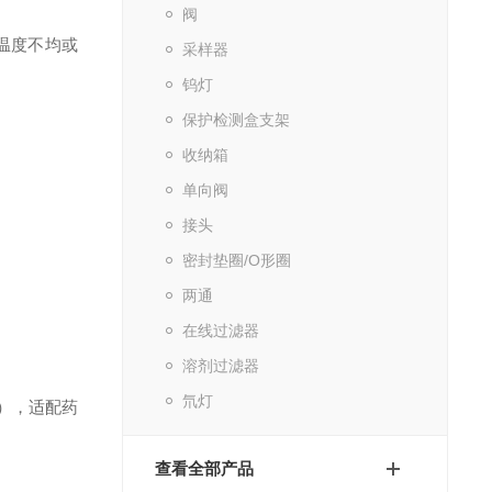
阀
的温度不均或
采样器
钨灯
保护检测盒支架
收纳箱
单向阀
接头
密封垫圈/O形圈
两通
在线过滤器
溶剂过滤器
氘灯
度），适配药
查看全部产品