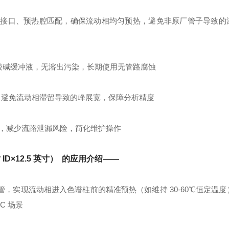
H 模块流路接口、预热腔匹配，确保流动相均匀预热，避免非原厂管子导致
乙腈、酸碱缓冲液，无溶出污染，长期使用无管路腐蚀
性匹配，避免流动相滞留导致的峰展宽，保障分析精度
，减少流路泄漏风险，简化维护操作
ID×12.5 英寸） 的应用介绍——
路管，实现流动相进入色谱柱前的精准预热（如维持 30-60℃恒定温
C 场景