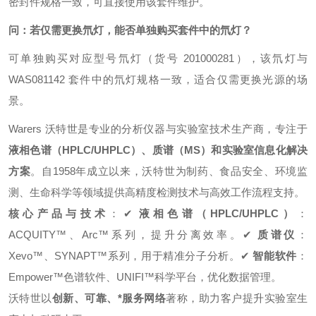
密封件规格一致，可直接使用该套件维护。
问：若仅需更换氘灯，能否单独购买套件中的氘灯？
可单独购买对应型号氘灯（货号 201000281），该氘灯与
WAS081142 套件中的氘灯规格一致，适合仅需更换光源的场
景。
Warers 沃特世是专业的分析仪器与实验室技术生产商，专注于
液相色谱（HPLC/UHPLC）、质谱（MS）和实验室信息化解决
方案
。自1958年成立以来，沃特世为制药、食品安全、环境监
测、生命科学等领域提供高精度检测技术与高效工作流程支持。
核心产品与技术
：
✔
液相色谱（HPLC/UHPLC）
：
ACQUITY™、Arc™系列，提升分离效率。
✔
质谱仪
：
Xevo™、SYNAPT™系列，用于精准分子分析。
✔
智能软件
：
Empower™色谱软件、UNIFI™科学平台，优化数据管理。
沃特世以
创新、可靠、*服务网络
著称，助力客户提升实验室生