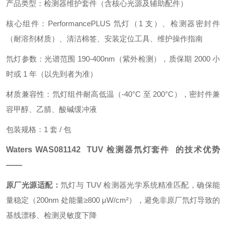
产品类型：检测器维护套件（含核心光源及辅助配件）
核心组件：PerformancePLUS 氘灯（1 支）、检测器密封件
（耐溶剂材质）、清洁棉签、安装定位工具、维护操作指南
氘灯参数：光谱范围 190-400nm（紫外检测），质保期 2000 小
时或 1 年（以先到者为准）
材质兼容性：氘灯组件耐高低温（-40°C 至 200°C），密封件兼
容甲醇、乙腈、酸碱缓冲液
包装规格：1 套 / 包
Waters WAS081142 TUV 检测器氘灯套件 的技术优势
——
原厂光源适配：
氘灯与 TUV 检测器光学系统精准匹配，确保能
量稳定（200nm 处能量≥800 μW/cm²），避免非原厂氘灯导致的
基线漂移、检测灵敏度下降