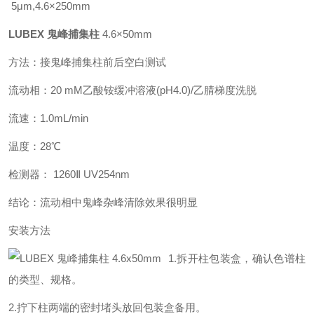
5μm,4.6×250mm
LUBEX 鬼峰捕集柱
4.6×50mm
方法：接鬼峰捕集柱前后空白测试
流动相：20 mM乙酸铵缓冲溶液(pH4.0)/乙腈梯度洗脱
流速：1.0mL/min
温度：28℃
检测器： 1260Ⅱ UV254nm
结论：流动相中鬼峰杂峰清除效果很明显
安装方法
1.拆开柱包装盒，确认色谱柱
的类型、规格。
2.拧下柱两端的密封堵头放回包装盒备用。