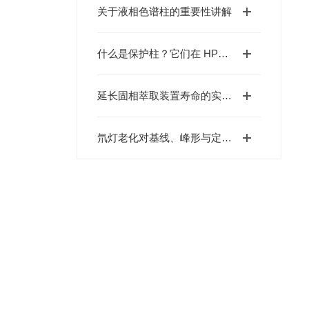
关于液相色谱柱的重要性讲解
什么是保护柱？它们在 HPLC 分析中有什么好处？
延长固相萃取装置寿命的实操技巧：简单几步，让设备持续“在线”
氘灯老化对基线、峰形与定量重现性的影响及判定标准