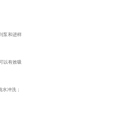
接到泵和进样
可以有效吸
纯水冲洗；