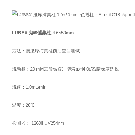
色谱柱：Ecosil C18 5μm,4
LUBEX 鬼峰捕集柱
4.6×50mm
方法：接鬼峰捕集柱前后空白测试
流动相：20 mM乙酸铵缓冲溶液(pH4.0)/乙腈梯度洗脱
流速：1.0mL/min
温度：28℃
检测器： 1260Ⅱ UV254nm