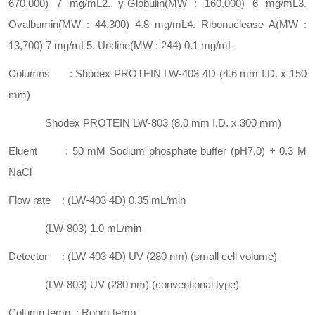
670,000) 7 mg/mL
2. γ-Globulin
(MW : 160,000) 6 mg/mL
3.
Ovalbumin
(MW : 44,300) 4.8 mg/mL
4. Ribonuclease A
(MW :
13,700) 7 mg/mL
5. Uridine
(MW : 244) 0.1 mg/mL
Columns : Shodex PROTEIN LW-403 4D (4.6 mm I.D. x 150
mm)
Shodex PROTEIN LW-803 (8.0 mm I.D. x 300 mm)
Eluent : 50 mM Sodium phosphate buffer (pH7.0) + 0.3 M
NaCl
Flow rate : (LW-403 4D) 0.35 mL/min
(LW-803) 1.0 mL/min
Detector : (LW-403 4D) UV (280 nm) (small cell volume)
(LW-803) UV (280 nm) (conventional type)
Column temp. : Room temp.