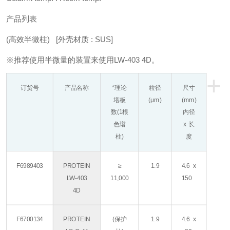
产品列表
(高效半微柱) [外壳材质 : SUS]
※推荐使用半微量的装置来使用LW-403 4D。
+
订货号
产品名称
*理论
粒径
尺寸
塔板
(μm)
(mm)
数
(1根
内径
色谱
x 长
柱)
度
F6989403
PROTEIN
≥
1.9
4.6 x
LW-403
11,000
150
4D
F6700134
PROTEIN
(保护
1.9
4.6 x