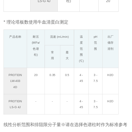
LS-G 4J
柱)
20
* 理论塔板数使用牛血清蛋白测定
产品名称
耐压
流速 (mL/min)
温
pH
出厂
(MPa/
度
范
储存
色谱
范
围
溶剂
常
最
柱)
围
用
大
(℃)
PROTEIN
20
0.35
0.5
4 -
3 -
H2O
LW-403
45
7.5
4D
PROTEIN
-
-
-
4 -
3 -
H2O
LS-G 4J
45
7.5
线性分析范围和排阻限分子量※请在选择色谱柱时作为标准参考