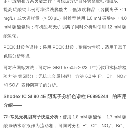
多种流动相方案灵活选择：
可根据分析目标调整流动相组成——
提高碳酸钠比例可增强洗脱能力；低浓度样品（各阴离子 < 1
mg/L）或大进样量（> 50 μL）时推荐使用 1.0 mM 碳酸钠 + 4.0
mM 碳酸氢钠；有机酸与无机阴离子同时分析时使用 12 mM 碳
酸氢钠。
PEEK 材质色谱柱：
采用 PEEK 材质，耐腐蚀性强，适用于离子
色谱分析环境。
可对应国标方法：
可对应 GB/T 5750.5-2023《生活饮用水标准检
验方法 第5部分：无机非金属指标》 方法 6.2 中 F⁻、Cl⁻、NO₃⁻
和 SO₄²⁻ 四种阴离子的分析。
Shodex IC SI-90 4E
阴离子分析色谱柱
F6995244 的应用
介绍——
7种常见无机阴离子快速分析：
使用 1.8 mM 碳酸钠 + 1.7 mM 碳
酸氢钠水溶液作为流动相，可同时分析 F⁻、Cl⁻、NO₂⁻、Br⁻、