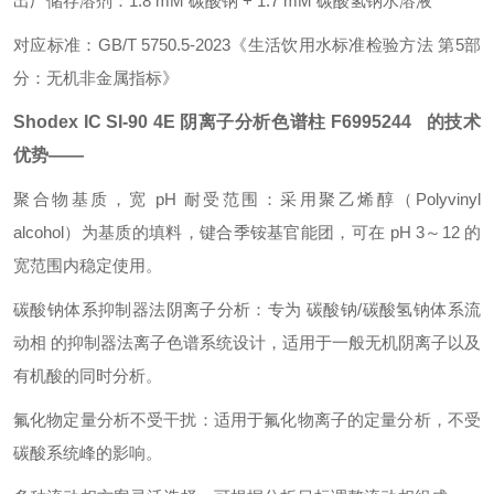
出厂储存溶剂：
1.8 mM 碳酸钠 + 1.7 mM 碳酸氢钠水溶液
对应标准：
GB/T 5750.5-2023《生活饮用水标准检验方法 第5部
分：无机非金属指标》
Shodex IC SI-90 4E
阴离子分析色谱柱
F6995244 的技术
优势——
聚合物基质，宽 pH 耐受范围：
采用聚乙烯醇（Polyvinyl
alcohol）为基质的填料，键合季铵基官能团，可在 pH 3～12 的
宽范围内稳定使用。
碳酸钠体系抑制器法阴离子分析：
专为 碳酸钠/碳酸氢钠体系流
动相 的抑制器法离子色谱系统设计，适用于一般无机阴离子以及
有机酸的同时分析。
氟化物定量分析不受干扰：
适用于氟化物离子的定量分析，不受
碳酸系统峰的影响。