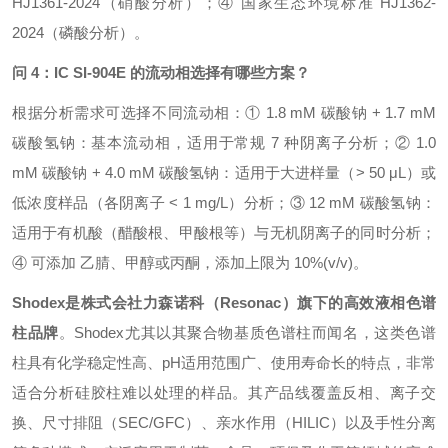
HJ1361-2024（硝酸分析）；④ 国家生态环境标准 HJ1362-
2024（磷酸分析）。
问 4：IC SI-904E 的流动相选择有哪些方案？
根据分析需求可选择不同流动相：① 1.8 mM 碳酸钠 + 1.7 mM
碳酸氢钠：基本流动相，适用于常规 7 种阴离子分析；② 1.0
mM 碳酸钠 + 4.0 mM 碳酸氢钠：适用于大进样量（> 50 μL）或
低浓度样品（各阴离子 < 1 mg/L）分析；③ 12 mM 碳酸氢钠：
适用于有机酸（醋酸根、甲酸根等）与无机阴离子的同时分析；
④ 可添加 乙腈、甲醇或丙酮，添加上限为 10%(v/v)。
Shodex是株式会社力森诺科（Resonac）旗下的高效液相色谱
柱品牌
。Shodex尤其以其聚合物基质色谱柱而闻名，这类色谱
柱具有化学稳定性高、pH适用范围广、使用寿命长的特点，非常
适合分析硅胶柱难以处理的样品。其产品线覆盖反相、离子交
换、尺寸排阻（SEC/GFC）、亲水作用（HILIC）以及手性分离