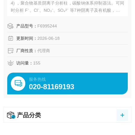
4) ，聚合物基质阴离子分析柱，碳酸钠体系抑制器法。可同
时分析 F⁻、Cl⁻、NO₃⁻、SO₄²⁻ 等7种阴离子及有机酸，对应
GB/T 5750.5-2023。广州绿百草是Shodex的授权经销商，为
客户提供Shodex全系列的色谱柱、标准品及耗材，以及专业
产品型号：
F6995244
的售前咨询、产品选型与售后技术支持。
更新时间：
2026-06-18
厂商性质：
代理商
访问量：
155
服务热线
020-81169193
产品分类