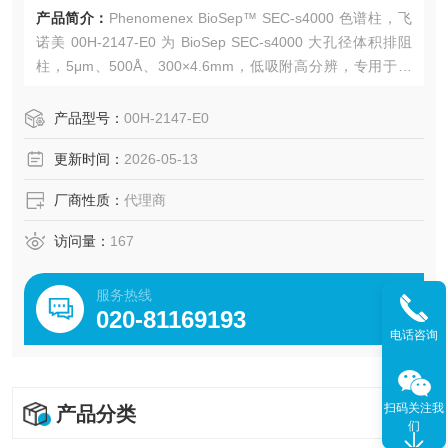
产品简介：
Phenomenex BioSep™ SEC-s4000 色谱柱，飞
诺美 00H-2147-E0 为 BioSep SEC-s4000 大孔径体积排阻
柱，5μm、500Å、300×4.6mm，低吸附高分辨，专用于抗
体、PEG 化蛋白、大分子蛋白纯度与聚集体检测。广州绿百
草提供Phenomenex全线产品，专业团队为客户提供从产品
产品型号：
00H-2147-E0
选型、方法开发到售后维护的全面技术支持。
更新时间：
2026-05-13
厂商性质：
代理商
访问量：
167
服务热线
020-81169193
电话咨询
扫码关注我
产品分类
们