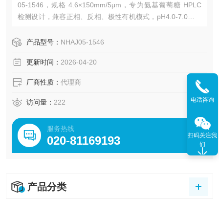
05‑1546，规格 4.6×150mm/5μm，专为氨基葡萄糖 HPLC
检测设计，兼容正相、反相、极性有机模式，pH4.0-7.0，柱
压≤15MPa。广州绿百草提供 ECOSIL NH₂ 氨基葡萄糖专用
柱 的方法开发支持及试用。
产品型号：
NHAJ05‑1546
更新时间：
2026-04-20
厂商性质：
代理商
电话咨询
访问量：
222
服务热线
扫码关注我
020-81169193
们
产品分类