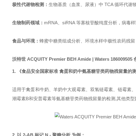
极性代谢物检测：
生物基质（血浆、尿液）中 TCA 循环代
生物制药领域：
mRNA、siRNA 等寡核苷酸纯度分析，病毒样颗
食品与环境：
蜂蜜中糖类组成分析、环境水样中极性农药残留
沃特世 ACQUITY Premier BEH Amide |
Waters
186009505
1. 《食品安全国家标准 禽蛋和奶中氨基糖苷类药物残留量的测定 液
适用于禽蛋和牛奶、羊奶中大观霉素、双氢链霉素、链霉素、卡
潮霉素B和安普霉素等氨基糖苷类药物残留量的检测,其他类
2. 以 2-AB 标记 N - 聚糖分析 为例：