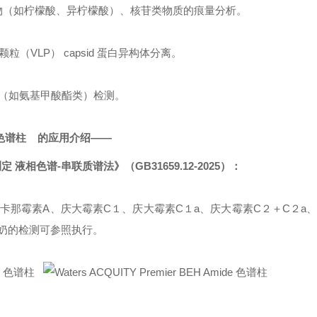
谢物（如柠檬酸、异柠檬酸）、核苷类物质的痕量分析。
粒（VLP） capsid 蛋白异构体分离。
（如氨基甲酸酯类）检测。
色谱柱 的应用介绍——
相色谱-串联质谱法》（GB31659.12-2025）：
那霉素A、庆大霉素C１、庆大霉素C１a、庆大霉素C２＋C２a、
型奶的检测可参照执行。