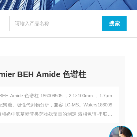
emier BEH Amide 色谱柱
r BEH Amide 色谱柱 186009505 ，2.1×100mm ，1.7μm
适配聚糖、极性代谢物分析，兼容 LC-MS。Waters186009
禽蛋和奶中氨基糖苷类药物残留量的测定 液相色谱-串联质
基柱。