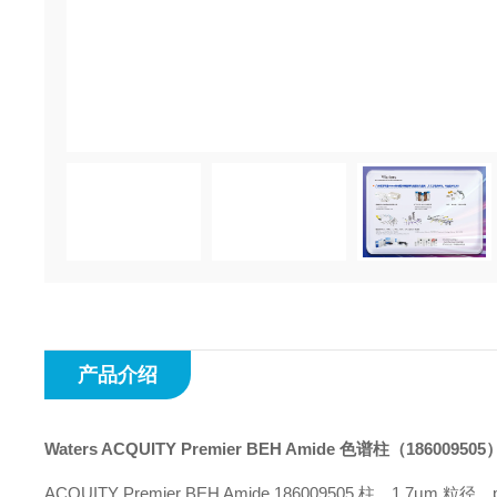
产品介绍
Waters ACQUITY Premier BEH Amide 色谱柱
（186009505）
ACQUITY Premier BEH Amide 186009505 柱，1.