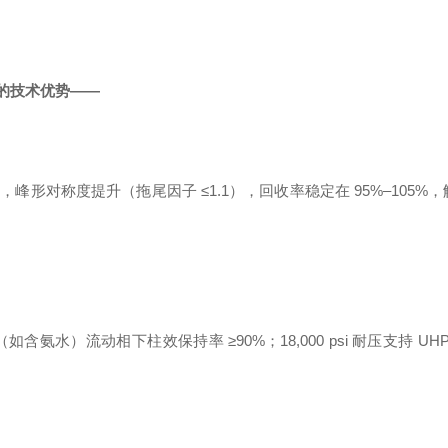
的技术优势——
形对称度提升（拖尾因子 ≤1.1），回收率稳定在 95%–105%
含氨水）流动相下柱效保持率 ≥90%；18,000 psi 耐压支持 UHP