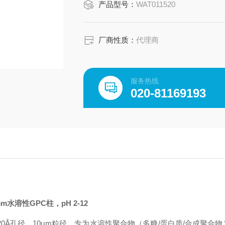
产品型号：
WAT011520
厂商性质：
代理商
服务热线
020-81169193
00mm水溶性GPC柱，pH 2-12
 液相色谱柱，120Å孔径，10μm粒径，专为水溶性聚合物（多糖/蛋白质/合成聚