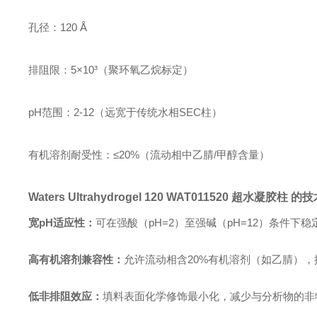
孔径：
120 Å
排阻限：
5×10³（聚环氧乙烷标定）
pH范围：
2-12（远宽于传统水相SEC柱）
有机溶剂耐受性：≤20%（流动相中乙腈/甲醇含量）
Waters Ultrahydrogel 120
WAT011520
超水凝胶柱 的技
宽pH适应性：
可在强酸（pH=2）至强碱（pH=12）条件下
高有机溶剂兼容性：
允许流动相含20%有机溶剂（如乙腈）
低非排阻效应：
填料表面化学修饰最小化，减少与分析物的非