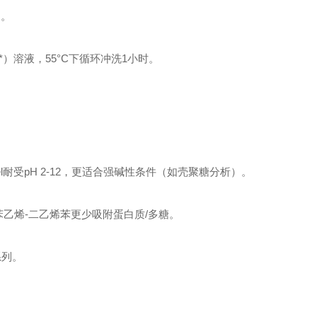
）。
*）溶液，55°C下循环冲洗1小时。
rogel耐受pH 2-12，更适合强碱性条件（如壳聚糖分析）。
EL的苯乙烯-二乙烯苯更少吸附蛋白质/多糖。
r系列。