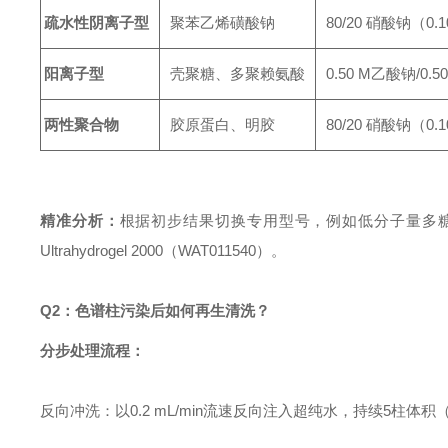
疏水性阴离子型
聚苯乙烯磺酸钠
80/20 硝酸钠（0.
阳离子型
壳聚糖、多聚赖氨酸
0.50 M乙酸钠/0.
两性聚合物
胶原蛋白、明胶
80/20 硝酸钠（0.
精准分析：
根据初步结果切换专用型号，例如低分子量多糖（<10⁴ D
Ultrahydrogel 2000（WAT011540）。
Q2：色谱柱污染后如何再生清洗？
分步处理流程：
反向冲洗：以0.2 mL/min流速反向注入超纯水，持续5柱体积（