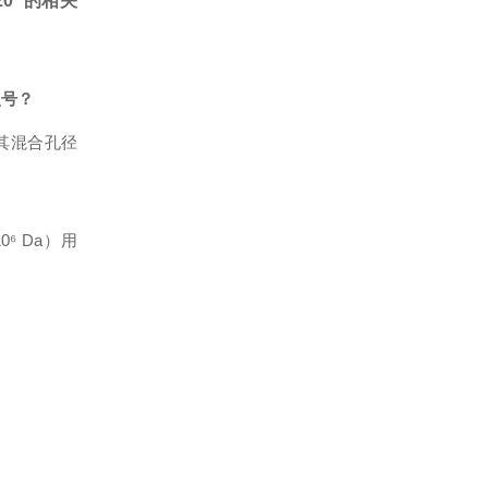
20
的相关
型号？
5），其混合孔径
0⁶ Da）用