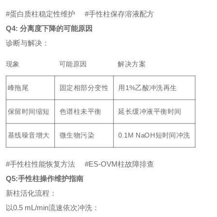
#蛋白质柱稳定性维护
#
手性柱保存溶液配方
Q4: 分离度下降的可能原因
诊断与解决：
现象
可能原因
解决方案
峰拖尾
固定相部分变性
用1%乙酸冲洗再生
保留时间缩短
色谱柱未平衡
延长缓冲液平衡时间
基线噪音增大
微生物污染
0.1M NaOH短时间冲洗
#手性柱性能恢复方法
#
ES-OVM柱故障排查
Q5
:手性柱操作维护指南
新柱活化流程：
以0.5 mL/min流速依次冲洗：