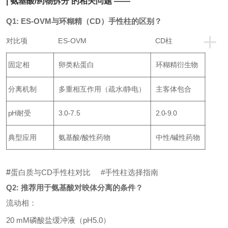
| 氨基酸/药物拆分
的相关问题 ——
Q1: ES-OVM与环糊精（CD）手性柱的区别？
+
对比项
ES-OVM
CD柱
固定相
卵类粘蛋白
环糊精衍生物
分离机制
多重相互作用（疏水/静电）
主客体包合
pH耐受
3.0-7.5
2.0-9.0
典型应用
氨基酸/酸性药物
中性/碱性药物
#
蛋白质与CD手性柱对比 #手性柱选择指南
Q2: 推荐用于氨基酸对映体分离的条件？
流动相：
20 mM磷酸盐缓冲液（pH5.0）