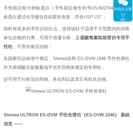
手性固定相为卵粘蛋白（手性固定相专利号US:6027648），卵
扫码关注我
们
粘蛋白通过化学键合在硅胶的表面，符合USP L57 ；
填料有很多的手性识别位点，使得该柱子适用于大范围内的对映
体化合物的分离，可用于痕量分析，是
硫酸氢氯吡格雷的专用手
性柱
，可用水做流动相；
在国家药品标准中规定，Shinwa信和 ES-OVM.1546 手性色谱柱
作为苯磺酸左旋氨氯地平光学异构体测定的专用柱；
还可用于分析混合药物、杀虫剂以及其它有机化合物。
Shinwa ULTRON ES-OVM 手性色谱柱
（
ES-OVM.1546
）
基础
信息 ——