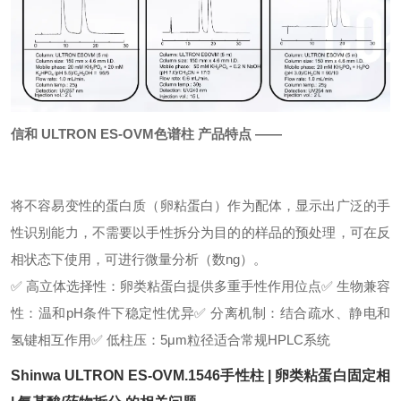
信和 ULTRON ES-OVM
色谱柱
产品特点 ——
将不容易变性的蛋白质（卵粘蛋白）作为配体，
显示出广泛的手
性识别能力，不需要以手性拆分为目的的样品的预处理，可在反
相状态下使用，可进行微量分析（数ng）。
✅
高立体选择性
：卵类粘蛋白提供多重手性作用位点
✅
生物兼容
性
：温和pH条件下稳定性优异
✅
分离机制
：结合疏水、静电和
氢键相互作用
✅
低柱压
：5μm粒径适合常规HPLC系统
Shinwa ULTRON ES-OVM.1546手性柱 | 卵类粘蛋白固定相