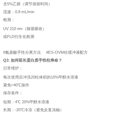
含5%乙腈（调节保留时间）
流速：0.8 mL/min
检测：
UV 210 nm（羧基吸收）
或FLD衍生化检测
#氨基酸手性分离方法
#
ES-OVM柱缓冲液配方
Q3: 如何延长蛋白质手性柱寿命？
日常维护：
每次使用后冲洗20柱体积的10%甲醇水溶液
避免>40℃操作
保存条件：
短期：4℃ 20%甲醇水溶液
长期：-20℃冷冻（避免反复冻融）