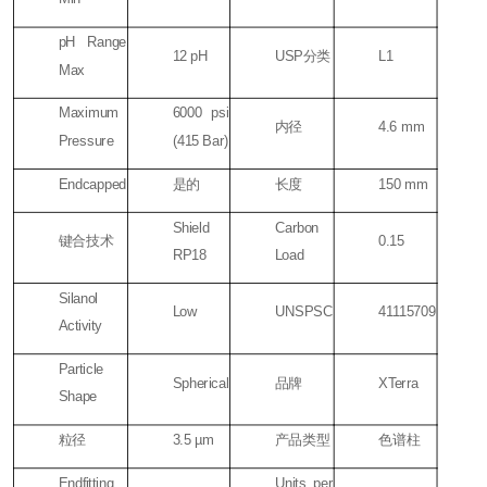
pH Range
12 pH
USP分类
L1
Max
Maximum
6000 psi
内径
4.6 mm
Pressure
(415 Bar)
Endcapped
是的
长度
150 mm
Shield
Carbon
键合技术
0.15
RP18
Load
Silanol
Low
UNSPSC
41115709
Activity
Particle
Spherical
品牌
XTerra
Shape
粒径
3.5 µm
产品类型
色谱柱
Endfitting
Units per