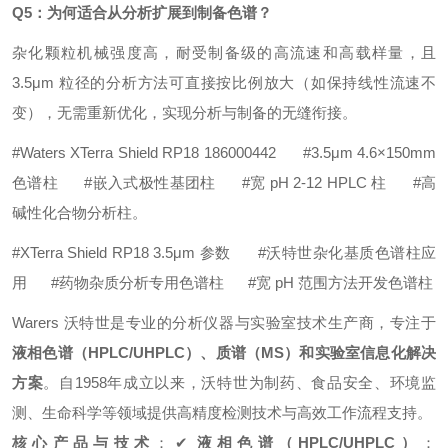
Q5：为何适合从分析扩展到制备色谱？
杂化颗粒机械强度高，耐受制备级的高流速和高载样量，且
3.5μm 粒径的分析方法可直接按比例放大（如保持线性流速不
变），无需重新优化，实现分析与制备的无缝衔接。
#Waters XTerra Shield RP18 186000442 #3.5μm 4.6×150mm
色谱柱 #嵌入式极性基团柱 #宽 pH 2-12 HPLC 柱 #高
碱性化合物分析柱。
#XTerra Shield RP18 3.5μm 参数 #沃特世杂化基质色谱柱应
用 #药物杂质分析专用色谱柱 #宽 pH 范围方法开发色谱柱
Warers 沃特世是专业的分析仪器与实验室技术生产商，专注于
液相色谱（HPLC/UHPLC）、质谱（MS）和实验室信息化解决
方案
。自1958年成立以来，沃特世为制药、食品安全、环境监
测、生命科学等领域提供高精度检测技术与高效工作流程支持。
核心产品与技术
：
✔
液相色谱（HPLC/UHPLC）
：