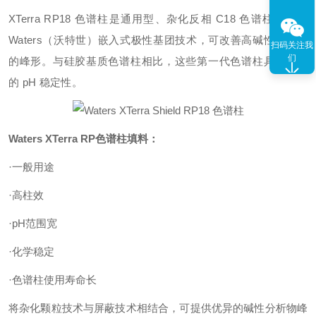
XTerra RP18 色谱柱是通用型、杂化反相 C18 色谱柱，采用
Waters（沃特世）嵌入式极性基团技术，可改善高碱性化合物
扫码关注我
们
的峰形。与硅胶基质色谱柱相比，这些第一代色谱柱具有出色
的 pH 稳定性。
Waters XTerra RP色谱柱填料：
·一般用途
·高柱效
·pH范围宽
·化学稳定
·色谱柱使用寿命长
将杂化颗粒技术与屏蔽技术相结合，可提供优异的碱性分析物峰