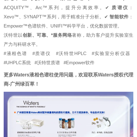
ACQUITY™、Arc™系列，提升分离效率。
✔
质谱仪
：
Xevo™、SYNAPT™系列，用于精准分子分析。
✔
智能软件
：
Empower™色谱软件、UNIFI™科学平台，优化数据管理。
沃特世以
创新、可靠、*服务网络
著称，助力客户提升实验室生
产力与科研水平。
#液相色谱
#
质谱仪
#
沃特世HPLC
#
实验室分析仪器
#
UHPLC系统
#
沃特世质谱
#
Empower软件
更多Waters液相色谱柱使用问题，欢迎联系Waters授权代理
商-广州绿百草！