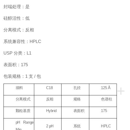
封端处理：是
硅醇活性：低
分离模式：反相
系统兼容性：HPLC
USP 分类：L1
表面积：175
包装规格：1 支 / 包
+
填料
C18
孔径
125 Å
分离模式
反相
规格
色谱柱
颗粒基质
Hybrid
表面积
175
pH Range
2 pH
系统
HPLC
Min