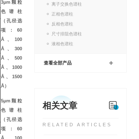
3μm颗粒
离子交换色谱柱
色谱柱
正相色谱柱
（
孔径选
反相色谱柱
项：
60
尺寸排阻色谱柱
Å
、
100
液相色谱柱
Å
、
300
Å
、
500
查看全部产品
Å
、
1000
Å
、
1500
Å
）
5μm颗粒
相关文章
色谱柱
（
孔径选
RELATED ARTICLES
项：
60
Å
、
100