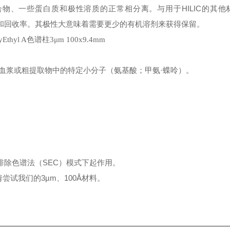
物、一些蛋白质和极性溶质的正常相分离。与用于HILIC的其他
和回收率。其极性大意味着需要更少的有机溶剂来获得保留。
S分析血浆或粗提取物中的特定小分子（氨基
酸；甲氨·蝶呤）。
排除色谱法（SEC）模式下起作用。
尝试我们的3µm、100Å材料。