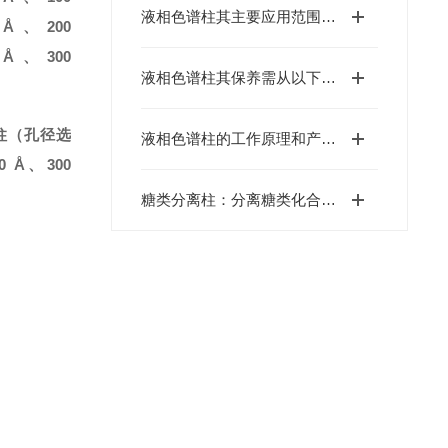
液相色谱柱其主要应用范围可以归纳为以下几个核心领域
Å
、
200
Å
、
300
液相色谱柱其保养需从以下方面入手
柱（
孔径选
液相色谱柱的工作原理和产品特点介绍
0 Å
、
300
糖类分离柱：分离糖类化合物的色谱柱