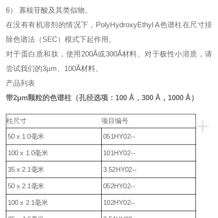
6） 寡核苷酸及其类似物。
在没有有机溶剂的情况下，
PolyHydroxyEthyl
A色谱柱
在尺寸排
除色谱法（SEC）模式下起作用。
对于蛋白质和肽，使用200Å或300Å材料。对于极性小溶质，请
尝试我们的3µm、100Å材料。
产品列表
带2μm颗粒的色谱柱
（孔径选项：
100 Å
，
300 Å
，
1000 Å
）
+
柱
尺寸
项目编号
50 x 1.0毫米
051HY02--
100 x 1.0毫米
101HY02--
35 x 2.1毫米
3.52HY02--
50 x 2.1毫米
052HY02--
100 x 2.1毫米
102HY02--