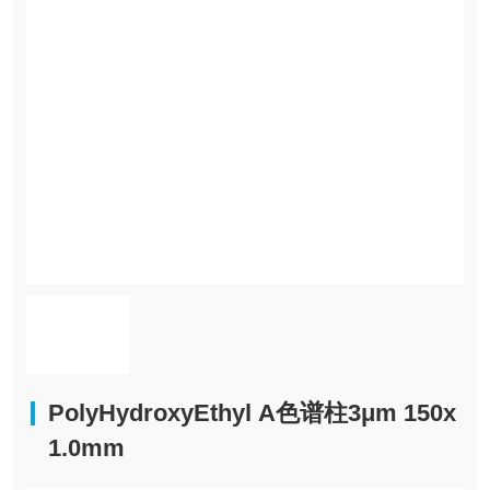
PolyHydroxyEthyl A色谱柱3μm 150x
1.0mm