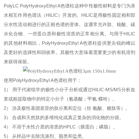
PolyLC
PolyHydroxyEthyl
A色谱柱
这种中性极性材料是专门为亲
水相互作用色谱法（HILIC）开发的。HILIC是用极性固定相和部
分水性流动相进行的正相色谱的变体。这通常允许肽、核酸、碳
水化合物、一些蛋白质和极性溶质的正常相分离。与用于HILIC
的其他材料相比，
PolyHydroxyEthyl
A色谱柱
提供更尖锐的峰以
及更好的选择性和回收率。其极性大意味着需要更少的有机溶剂
来获得保留。
使用
PolyHydroxyEthyl
A色谱柱
用于：
1） 用于代谢组学的极性小分子分析或通过HILIC-MS/MS分析血
浆或粗提取物中的特定小分子（氨基
酸；甲氨·蝶呤）。
2） 涉及极性基团差异的肽分离和定位（丝·氨酸、糖肽等）。
3） 合成和天然肽的多维纯化或真正复杂的消化物的分级。
4） 不溶于水性介质的溶质的HPLC（膜蛋白；磷脂）。
5） 从样品中去除洗涤剂、脂类和盐类。