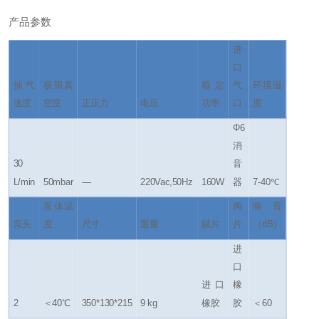
产品参数
进
口
抽气
极限真
额定
气
环境温
速度
空度
正压力
电压
功率
口
度
Φ6
消
30
音
L/min
50mbar
—
220Vac,50Hz
160W
器
7-40℃
泵体温
阀
噪音
泵头
度
尺寸
重量
膜片
片
（dB）
进
口
进口
橡
2
＜40℃
350*130*215
9 kg
橡胶
胶
＜60