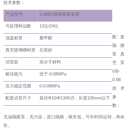
技术参数：
+
产品型号
LUBEX固相萃取装置
可处理样品数
12位/24位
配套
顶盖材质
聚甲醛
隔膜
真空玻璃槽材质
石英砂
泵真
试管架
高分子材料
空泵
GB-
耐压能力
优于-0.08MPa
0.5B
压力稳定范围
0-0.08MPa
技术
参
配套试管尺寸
直径Φ10/Φ13/Φ15，长度105mm以下
数：
无油隔膜泵，无污染，进口隔膜，噪音低，可长时间运转，寿命
长。