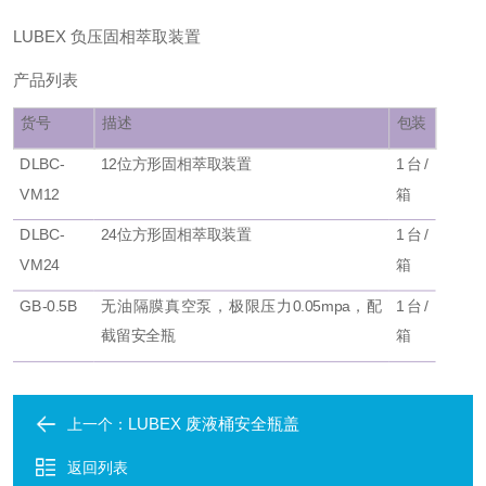
LUBEX
负压固相萃取装置
产品列表
货号
描述
包装
DLBC-
12位方形固相萃取装置
1台/
VM12
箱
DLBC-
24位方形固相萃取装置
1台/
VM24
箱
GB-0.5B
无油隔膜真空泵，极限压力0.05mpa，配
1台/
截留安全瓶
箱
LUBEX 废液桶安全瓶盖
上一个：
返回列表