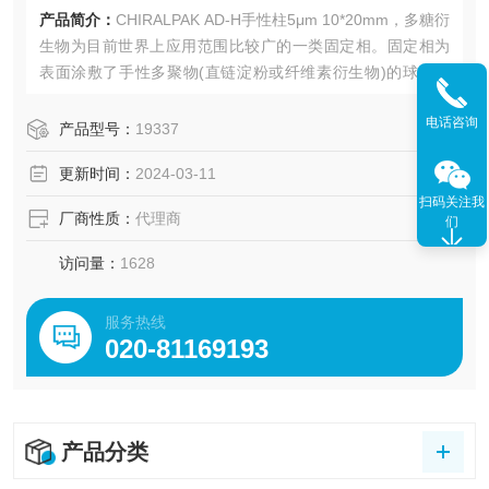
产品简介：
CHIRALPAK AD-H手性柱5μm 10*20mm，多糖衍
生物为目前世界上应用范围比较广的一类固定相。固定相为
表面涂敷了手性多聚物(直链淀粉或纤维素衍生物)的球形硅
胶。由于是物理涂敷，请注意流动相的选择。手性填料有3μ
电话咨询
m、5yμm、 10μm规格。装有3μm填料的色谱柱比起装有5μ
产品型号：
19337
m和10μm填料的传统
更新时间：
2024-03-11
扫码关注我
厂商性质：
代理商
们
访问量：
1628
服务热线
020-81169193
产品分类