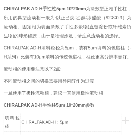
CHIRALPAK AD-H手性柱5μm 10*20mm
为涂敷型正相手性柱，
所用的典型流动相一般为:以正己烷∶乙醇∶冰醋酸（92∶8∶0.3）为
流动相。固定相为表面涂敷了手性多聚物(直链淀粉或纤维素衍
生物)的球形硅胶，由于是物理涂敷，请注意流动相的选择。
CHIRALPAK AD-H填料粒径为5μm，装有5μm填料的色谱柱（-
H系列）比装有10μm填料的传统色谱柱，柱效更高分辨率更好。
流动相的使用要注意以下2点:
不同流动相之间的切换需要用异丙醇作为过渡
一旦使用了极性流动相，建议一直使用极性流动相
CHIRALPAK AD-H手性柱5μm 10*20mm
参数
+
填料粒
CHIRALPAK AD-H：5μm
径