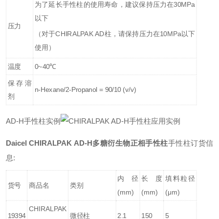
为了延长手性柱的使用寿命，建议保持压力在30MPa
以下
压力
（对于CHIRALPAK AD柱，请保持压力在10MPa以下
使用）
温度
0~40℃
保存溶
n-Hexane/2-Propanol = 90/10 (v/v)
剂
A
D-H手性柱实例
Daicel
CHIRALPAK AD-H多糖衍生物正相手性柱
手性柱订货信
息:
内径
长度
填料粒径
货号
商品名
类别
(mm)
(mm)
(μm)
CHIRALPAK
19394
微径柱
2.1
150
5