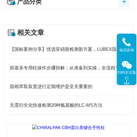
产品分类
相关文章
【国标案例分享】优选亚硝胺检测新方案，LUBEX国产MS柱助您降本增效
电话咨询
烷基汞专用柱操作步骤拆解：从准备到实操，全流程干货速收
扫码关注我
们
固相萃取装置进行定期维护是至关重要的
无需衍生化快速检测20种氨基酸的LC-MS方法