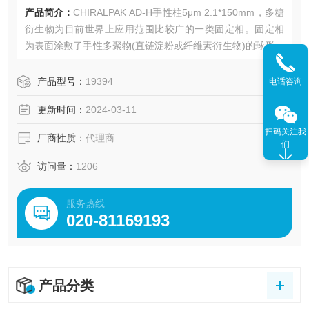
产品简介：
CHIRALPAK AD-H手性柱5μm 2.1*150mm，多糖
衍生物为目前世界上应用范围比较广的一类固定相。固定相
为表面涂敷了手性多聚物(直链淀粉或纤维素衍生物)的球形硅
胶。由于是物理涂敷，请注意流动相的选择。手性填料有3μ
m、5yμm、 10μm规格。装有3μm填料的色谱柱比起装有5μ
产品型号：
19394
电话咨询
m和10μm填料的传统
更新时间：
2024-03-11
扫码关注我
厂商性质：
代理商
们
访问量：
1206
服务热线
020-81169193
产品分类