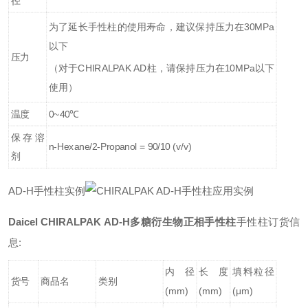
径
为了延长手性柱的使用寿命，建议保持压力在30MPa
以下
压力
（对于CHIRALPAK AD柱，请保持压力在10MPa以下
使用）
温度
0~40℃
保存溶
n-Hexane/2-Propanol = 90/10 (v/v)
剂
A
D-H手性柱实例
Daicel
CHIRALPAK AD-H多糖衍生物正相手性柱
手性柱订货信
息:
内径
长度
填料粒径
货号
商品名
类别
(mm)
(mm)
(μm)