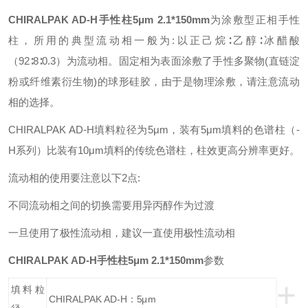
CHIRALPAK AD-H手性柱5μm 2.1*150mm
为涂敷型正相手性
柱，所用的典型流动相一般为:以正己烷∶乙醇∶冰醋酸
（92∶8∶0.3）为流动相。固定相为表面涂敷了手性多聚物(直链淀
粉或纤维素衍生物)的球形硅胶，由于是物理涂敷，请注意流动
相的选择。
CHIRALPAK AD-H填料粒径为5μm，装有5μm填料的色谱柱（-
H系列）比装有10μm填料的传统色谱柱，柱效更高分辨率更好。
流动相的使用要注意以下2点:
不同流动相之间的切换需要用异丙醇作为过渡
一旦使用了极性流动相，建议一直使用极性流动相
CHIRALPAK AD-H手性柱5μm 2.1*150mm
参数
+
填料粒
CHIRALPAK AD-H：5μm