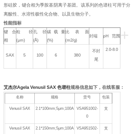
形硅胶，键合相为季胺基阴离子基团。该系列的色谱柱可用于分
离酸性、水溶性极性化合物、以及生物分子。
性能指标
+
键合
粒径
孔径
碳载量
比表面
封端
pH 范围
相
(μm)
(Å)
(%)
(m2/g)
2.0-8.0
不封
SAX
5
100
6
380
尾
艾杰尔Agela Venusil SAX 色谱柱
规格信息如下，在线客服：
名称
规格
货号
包装
Venusil SAX
2.1*100mm;5μm;100A
VSA951002-
支
0
Venusil SAX
2.1*150mm;5μm;100A
VSA951502-
支