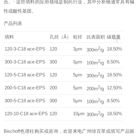
合。
· 这些填料的应用领域是制药行业，其中分析物通常具有碱
性或酸性基团。
产品列表
+
填料
孔径（Ả）
粒径
比表面积
碳载量
120-3-C18 ace-EPS
120
3μm
2
18.50%
300m
/g
300-3-C18 ace-EPS
300
3μm
2
8.50%
100m
/g
120-5-C18 ace-EPS
120
5μm
2
18.50%
300m
/g
200-5-C18 ace-EPS
200
5μm
2
12.50%
200m
/g
300-5-C18 ace-EPS
300
5μm
2
8.50%
100m
/g
120-10-C18 ace-EPS
120
10μm
2
18.50%
300m
/g
Bischoff色谱柱
购买或咨询，欢迎来电广州绿百草或填写产品留