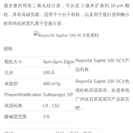
属含量的球形二氧化硅介质，可从亚 2 微米扩展到 10 μm 颗
粒，具有高碳负载，适用于小分子和肽，以及用于蛋白质和酶分
析和纯化的宽孔离子交换介质。
规格
+
ReproSil Saphir 100 SCX
产
颗粒大小
3μm,5μm,10μm
品列表
孔径
100 Å
ReproSil Saphir 100 SCX色
表面积
400 m²/g
谱柱购买或咨询，欢迎来电
Phase/Modification
Sulfopropyl, SP
广州绿百草或填写产品留言
美国药典
L9，L52
吧...
酸碱度范围
2-8