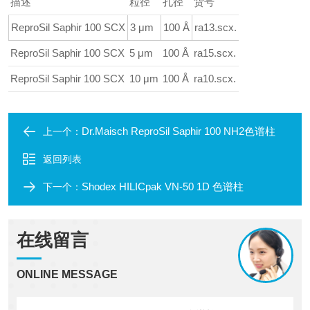
描述
粒径
孔径
货号
ReproSil Saphir 100 SCX
3 μm
100 Å
ra13.scx.
ReproSil Saphir 100 SCX
5 μm
100 Å
ra15.scx.
ReproSil Saphir 100 SCX
10 μm
100 Å
ra10.scx.
Dr.Maisch ReproSil Saphir 100 NH2色谱柱
上一个：
返回列表
Shodex HILICpak VN-50 1D 色谱柱
下一个：
在线留言
ONLINE MESSAGE