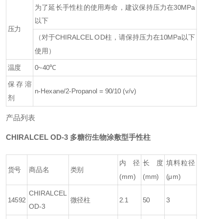
为了延长手性柱的使用寿命，建议保持压力在30MPa
以下
压力
（对于CHIRALCEL OD柱，请保持压力在10MPa以下
使用）
温度
0~40℃
保存溶
n-Hexane/2-Propanol = 90/10 (v/v)
剂
产品列表
CHIRALCEL OD-3 多糖衍生物涂敷型手性柱
内径
长度
填料粒径
货号
商品名
类别
(mm)
(mm)
(μm)
CHIRALCEL
14592
微径柱
2.1
50
3
OD-3