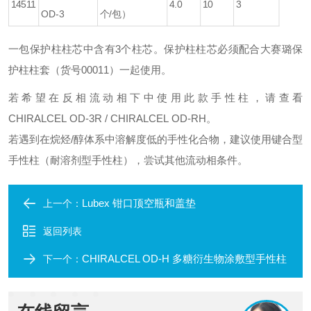
14511
4.0
10
3
OD-3
个/包）
一包保护柱柱芯中含有3个柱芯。保护柱柱芯必须配合大赛璐保
护柱柱套（货号00011）一起使用。
若希望在反相流动相下中使用此款手性柱，请查看
CHIRALCEL OD-3R / CHIRALCEL OD-RH。
若遇到在烷烃/醇体系中溶解度低的手性化合物，建议使用键合型
手性柱（耐溶剂型手性柱），尝试其他流动相条件。
Lubex 钳口顶空瓶和盖垫
上一个：
返回列表
CHIRALCEL OD-H 多糖衍生物涂敷型手性柱
下一个：