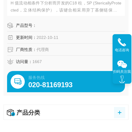
H 值流动相条件下分析而开发的C18 柱，SP (StericallyProte
cted，立体结构保护），该键合相采用异丁基侧链保护技
术，进一步降低了硅胶表面硅醇的活性，所以即使在非常严
苛的酸性体系下，依然具有非常好的使用寿命。
产品型号：
更新时间：
2022-10-11
厂商性质：
代理商
电话咨询
访问量：
1667
扫码关注我
们
服务热线
020-81169193
产品分类