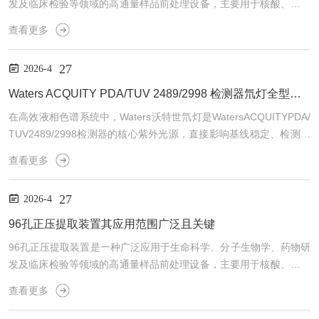
发及临床检验等领域的高通量样品前处理设备，主要用于核酸、蛋白
质、代谢物等生物分子的快速、高效提取与纯化。该装置基于正压驱
查看更多
动原理，通过向96孔深孔板或过滤板的上部施加可控的正压气体（通
常为洁净压缩空气或氮气），推动液体样品均匀、同步地通过固相萃
27
2026-4
取柱（SPE柱）或离心柱中的填料，从而实现目标成分的富集、净化
或脱盐。该装置通常由压力控制系统、气体分配模块、适配支架和操
Waters ACQUITY PDA/TUV 2489/2998 检测器氘灯全型号解析
作界面组成，可兼容标准96孔微孔板规格，支持批量处理多...
在高效液相色谱系统中，Waters沃特世氘灯是WatersACQUITYPDA/
TUV2489/2998检测器的核心紫外光源，直接影响基线稳定、检测灵
敏度与数据重现性。本文对该系列适配氘灯型号、适配规则与使用要
查看更多
点进行精简解析。一、核心氘灯型号与适配范围该系列检测器标配两
款氘灯，对应不同硬件版本：（1）201000281白壳氘灯WatersACQ
27
2026-4
UITYPDA/TUV2489/2998氘灯适配：ACQUITYPDA、TUV、2489、
2998检测器，为该系列主流标配光源。（2）...
96孔正压提取装置其应用范围广泛且关键
96孔正压提取装置是一种广泛应用于生命科学、分子生物学、药物研
发及临床检验等领域的高通量样品前处理设备，主要用于核酸、蛋白
质、代谢物等生物分子的快速、高效提取与纯化。该装置基于正压驱
查看更多
动原理，通过向96孔深孔板或过滤板的上部施加可控的正压气体（通
常为洁净压缩空气或氮气），推动液体样品均匀、同步地通过固相萃