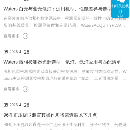
扫码关注我
Waters 白壳与蓝壳氘灯：适用机型、性能差异与选型指南
们
在高效液相色谱紫外检测系统中，检测器光源的一致性与稳定性直接
影响基线质量、检测灵敏度和定量结果。WatersACQUITYPDA/TU
V、2489、2998系列检测器常用两款氘灯：201000281（白壳）与7
查看更多
00009330（蓝壳）。本文从适用机型、性能表现、使用要点三方面
进行说明，为实验室选型与更换提供参考。一、适用机型两款氘灯均
28
2026-4
面向同一系列检测器设计，适配范围一致：ACQUITYPDA检测器、A
CQUITYTUV检测器、2489双波长紫外检测器、2998光电二极管阵
Waters 液相检测器光源选型：氘灯、氙灯应用与匹配清单
列检...
液相色谱检测器的光源直接决定检测波段、灵敏度与数据稳定性。W
aters主流检测器按检测原理分别采用氘灯与氙灯，二者适用场景、波
段与机型高度分化。本文结合设备配置规范，对两类光源的特性、应
查看更多
用场景与机型匹配做清晰梳理，为实验室光源选型与耗材管理提供参
考。一、氘灯与氙灯核心特性对比Waters氘灯——输出波段：190–4
28
2026-4
00nm紫外连续光谱，基线平稳、噪声低，适合紫外吸收检测。典型
寿命：约2000小时或1年，以先到为准WatersCorporation。适用检
96孔正压提取装置其操作步骤需遵循以下几点
测器：紫外/可见光检测...
96孔正压提取装置是一种广泛应用于生命科学、分子生物学、药物研