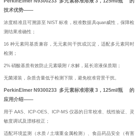
PerkinElmer
N9300233
多元素标准溶液 3，125ml/瓶
的
技术优势——
浓度精准且可溯源至 NIST 标准，校准数据具quan威性，保障检
测结果准确性；
16 种元素同基质兼容，无元素间干扰或沉淀，适配多元素同时
检测；
2% 硝酸基质有效防止元素吸附 / 水解，延长溶液保质期；
无菌灌装，杂质含量低于检测下限，避免校准背景干扰。
PerkinElmer
N9300233
多元素标准溶液 3，125ml/瓶
的
应用介绍——
用于 AAS、ICP-OES、ICP-MS 仪器的日常校准、线性验证、灵
敏度调试及漂移校正；
适配环境监测（水质 / 土壤重金属检测）、食品药品安全（有害