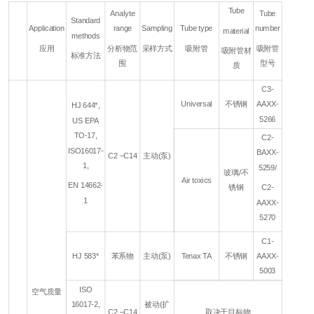
Tube
Analyte
Tube
Standard
Application
range
Sampling
Tube type
number
material
methods
应用
分析物范
采样方式
吸附管
吸附管
吸附管材
标准方法
围
型号
质
C3-
Universal
不锈钢
AAXX-
HJ 644*,
5266
US EPA
TO-17,
C2-
ISO16017-
BAXX-
C2 –C14
主动(泵)
1,
5259/
玻璃/不
Air toxics
EN 14662-
锈钢
C2-
1
AAXX-
5270
C1-
HJ 583*
苯系物
主动(泵)
Tenax TA
不锈钢
AAXX-
5003
ISO
空气质量
16017-2,
被动(扩
C2 –C14
取决于目标物