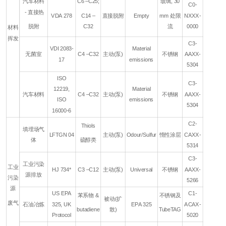
汽车材料
C6 –C25;
玻璃, 30
C0-
- 直接热
VDA 278
C14 –
直接脱附
Empty
mm 处限
NXXX-
脱附
C32
流
0000
材料
挥发
C3-
VDI 2083-
Material
无菌室
C4 –C32
主动(泵)
不锈钢
AAXX-
17
emissions
5304
ISO
C3-
12219,
Material
汽车材料
C4 –C32
主动(泵)
不锈钢
AAXX-
ISO
emissions
5304
16000-6
C2-
Thiols
填埋场气
LFTGN 04
主动(泵)
Odour/Sulfur
惰性涂层
CAXX-
体
硫醇类
5314
C3-
工业污染
工业
HJ 734*
C3 –C12
主动(泵)
Universal
不锈钢
AAXX-
源排放
污染
5266
源
US EPA
C1-
苯系物 &
不锈钢及
被动(扩
废气
石油冶炼
325, UK
EPA 325
ACAX-
butadiene
散)
TubeTAG
Protocol
5020