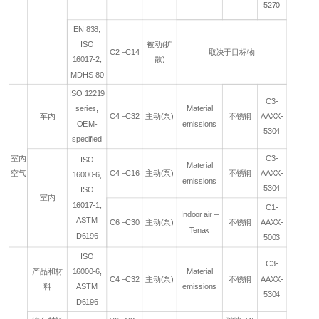
5270
EN 838,
ISO
被动(扩
C2 –C14
取决于目标物
16017-2,
散)
MDHS 80
ISO 12219
C3-
series,
Material
车内
C4 –C32
主动(泵)
不锈钢
AAXX-
OEM-
emissions
5304
specified
室内
C3-
ISO
Material
空气
C4 –C16
主动(泵)
不锈钢
AAXX-
16000-6,
emissions
5304
ISO
室内
16017-1,
C1-
Indoor air –
ASTM
C6 –C30
主动(泵)
不锈钢
AAXX-
Tenax
D6196
5003
ISO
C3-
产品和材
16000-6,
Material
C4 –C32
主动(泵)
不锈钢
AAXX-
料
ASTM
emissions
5304
D6196