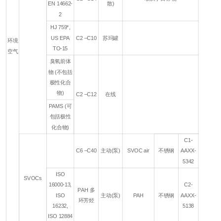
EN 14662-
散)
2
HJ 759*,
US EPA
C2 –C10
苏玛罐
环境
TO-15
空气
臭氧前体
物 (不包括
极性化合
物)
C2 –C12
在线
PAMS (可
包括极性
化合物)
C1-
C6 –C40
主动(泵)
SVOC air
不锈钢
AAXX-
5342
ISO
SVOCs
16000-13,
C2-
PAH 多
ISO
主动(泵)
PAH
不锈钢
AAXX-
环芳烃
16232,
5138
ISO 12884