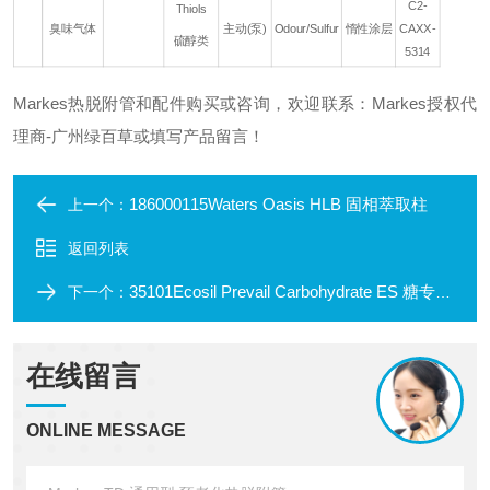
C2-
Thiols
臭味气体
主动(泵)
Odour/Sulfur
惰性涂层
CAXX-
硫醇类
5314
Markes热脱附管和配件购买或咨询，欢迎联系：Markes授权代
理商-广州绿百草或填写产品留言！
186000115Waters Oasis HLB 固相萃取柱
上一个：
返回列表
35101Ecosil Prevail Carbohydrate ES 糖专用柱
下一个：
在线留言
ONLINE MESSAGE