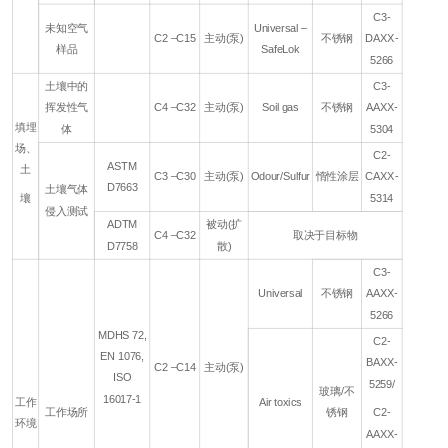
C3-
未知空气
Universal –
C2 –C15
主动(泵)
不锈钢
DAXX-
样品
SafeLok
5266
土壤中的
C3-
挥发性气
C4 –C32
主动(泵)
Soil gas
不锈钢
AAXX-
填埋
体
5304
场、
C2-
ASTM
土
C3 –C30
主动(泵)
Odour/Sulfur
惰性涂层
CAXX-
D7663
土壤气体
壤
5314
侵入测试
ADTM
被动(扩
C4 –C32
取决于目标物
D7758
散)
C3-
Universal
不锈钢
AAXX-
5266
MDHS 72,
C2-
EN 1076,
BAXX-
C2 –C14
主动(泵)
ISO
5259/
玻璃/不
16017-1
工作
Air toxics
工作场所
锈钢
C2-
环境
AAXX-