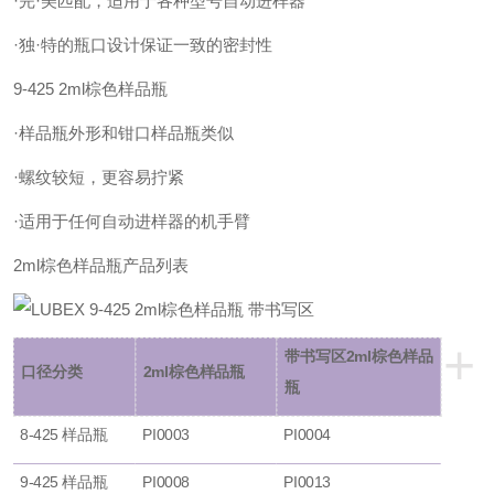
·完·美匹配，适用于各种型号自动进样器
·独·特的瓶口设计保证一致的密封性
9-425 2ml棕色样品瓶
·样品瓶外形和钳口样品瓶类似
·螺纹较短，更容易拧紧
·适用于任何自动进样器的机手臂
2ml棕色样品瓶产品列表
+
带书
写
区2ml棕色样品
口径分类
2ml棕色样品瓶
瓶
8-425
样品瓶
PI0003
PI0004
9-425
样品瓶
PI0008
PI0013