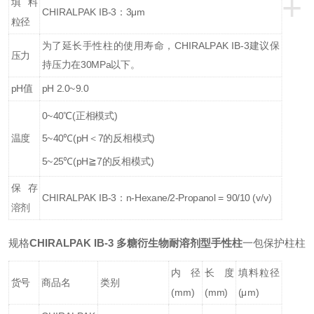
+
填料
CHIRALPAK IB-3：3μm
粒径
为了延长手性柱的使用寿命，CHIRALPAK IB-3建议保
压力
持压力在30MPa以下。
pH值
pH 2.0~9.0
0~40℃(正相模式)
温度
5~40℃(pH＜7的反相模式)
5~25℃(pH≧7的反相模式)
保存
CHIRALPAK IB-3：n-Hexane/2-Propanol = 90/10 (v/v)
溶剂
规格
CHIRALPAK
IB-3
多糖衍生物耐溶剂型手性柱
一包保护柱柱
内径
长度
填料粒径
货号
商品名
类别
(mm)
(mm)
(μm)