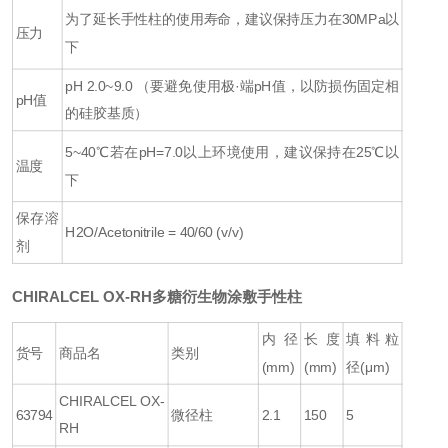
为了延长手性柱的使用寿命，建议保持压力在30MPa以
压力
下
pH 2.0~9.0
（要避免使用极·端pH值，以防损伤固定相
pH值
的硅胶基质）
5~40℃
若在pH=7.0以上环境使用，建议保持在25℃以
温度
下
保存溶
H2O/Acetonitrile = 40/60 (v/v)
剂
CHIRALCEL OX-RH多糖衍生物涂敷手性柱
内径
长度
填料粒
货号
商品名
类别
(mm)
(mm)
径
(μm)
CHIRALCEL OX-
63794
微径柱
2.1
150
5
RH