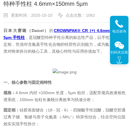
特种手性柱 4.6mm×150mm 5µm
更新时间：2025-10-10
点击次数：1062
日本大赛璐（Daicel）
的
CROWNPAK® CR (+) 4.6mm×150mm
电话咨询
5µm 手性柱
，是冠醚型特种手性分离的标志性产品，以手性冠醚为固
定相，凭借对含氨基手性化合物的特异性识别能力，成为氨基酸、胺
类对映体拆分的核心工具，其核心特性与应用价值如下。
扫码关注我
们
一、核心参数与固定相特性
规格：
4.6mm 内径 ×150mm 长度，5µm 粒径，适配常规高效液相色
谱系统，150mm 短柱长兼顾分离效率与快速分析；
固定相：
硅胶表面键合（18 - 冠 - 6）- 四羧酸手性冠醚，冠醚空腔通
过离子键、氢键与质子化氨基（-NH₃⁺）特异性结合，结合空间位阻
效应实现手性拆分；