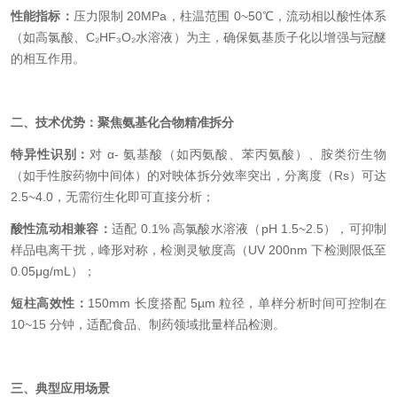
性能指标：
压力限制 20MPa，柱温范围 0~50℃，流动相以酸性体系
（如高氯酸、
C₂HF₃O₂
水溶液）为主，确保氨基质子化以增强与冠醚
的相互作用。
二、技术优势：聚焦氨基化合物精准拆分
特异性识别：
对 α- 氨基酸（如丙氨酸、苯丙氨酸）、胺类衍生物
（如手性胺药物中间体）的对映体拆分效率突出，分离度（Rs）可达
2.5~4.0，无需衍生化即可直接分析；
酸性流动相兼容：
适配 0.1% 高氯酸水溶液（pH 1.5~2.5），可抑制
样品电离干扰，峰形对称，检测灵敏度高（UV 200nm 下检测限低至
0.05μg/mL）；
短柱高效性：
150mm 长度搭配 5µm 粒径，单样分析时间可控制在
10~15 分钟，适配食品、制药领域批量样品检测。
三、典型应用场景