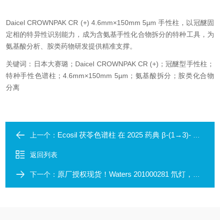
Daicel CROWNPAK CR (+) 4.6mm×150mm 5µm 手性柱，以冠醚固
定相的特异性识别能力，成为含氨基手性化合物拆分的特种工具，为
氨基酸分析、胺类药物研发提供精准支撑。
关键词：日本大赛璐；Daicel CROWNPAK CR (+)；冠醚型手性柱；
特种手性色谱柱；4.6mm×150mm 5µm；氨基酸拆分；胺类化合物
分离
Ecosil 茯苓色谱柱 在 2025 药典 β-(1→3)- 葡聚糖测定中的表现
上一个：
返回列表
原厂授权现货！Waters 201000281 氘灯，广州绿百草直供，售后全程护航
下一个：