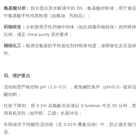
氨基酸分析：
拆分蛋白质水解液中的 D/L - 氨基酸对映体，用于食品
中氨基酸手性纯度检测（如酱油、乳制品）；
药物研发：
分析胺类手性药物中间体（如抗病毒药物前体）的对映体
比例，满足 chiral purity 质控要求；
精细化工：
检测含氨基的手性催化剂对映体纯度，保障催化反应选择
性。
四、维护要点
流动相需严格控制 pH（1.5~3.0），避免碱性条件（pH>5.0）破坏冠
醚结构；
柱效下降时，用 0.1% 高氯酸水溶液以 0.5ml/min 冲洗 30 分钟，禁
用有机溶剂（如甲醇、乙腈）长期冲洗；
长期保存于纯酸性流动相（含 0.01%
叠氮化钠
）中，防止微生物污
染。