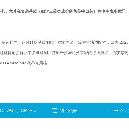
严苛要求，尤其在复杂基质（如含三萜类成分的茯苓中成药）检测中表现优异
基混合键合相的高选择性、超纯硅胶基质的抗干扰能力及全流程方法适配性，成为 20
过材料创新解决了多糖检测中基质干扰与柱效衰减的行业痛点，为茯苓药
Amino Mix 茯苓专用柱
R (+)）的溶剂选择
返回列表
下一个：