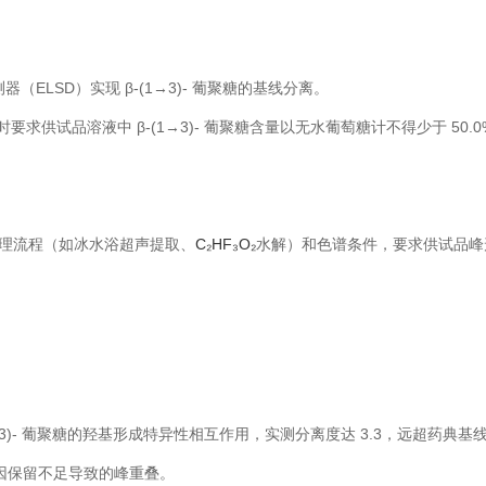
（ELSD）实现 β-(1→3)- 葡聚糖的基线分离。
时要求供试品溶液中 β-(1→3)- 葡聚糖含量以无水葡萄糖计不得少于 50.0
理流程（如冰水浴超声提取、
C₂HF₃O₂
水解）和色谱条件，要求供试品峰
1→3)- 葡聚糖的羟基形成特异性相互作用，实测分离度达 3.3，远超药典
免因保留不足导致的峰重叠。