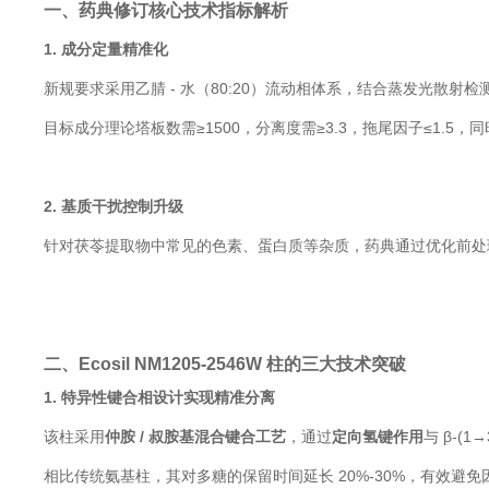
一、药典修订核心技术指标解析
1. 成分定量精准化
新规要求采用乙腈 - 水（80:20）流动相体系，结合蒸发光散射检测器
目标成分理论塔板数需≥1500，分离度需≥3.3，拖尾因子≤1.5，同
2. 基质干扰控制升级
针对茯苓提取物中常见的色素、蛋白质等杂质，药典通过优化前处
二、Ecosil NM1205-2546W 柱的三大技术突破
1. 特异性键合相设计实现精准分离
该柱采用
仲胺 / 叔胺基混合键合工艺
，通过
定向氢键作用
与 β-(
相比传统氨基柱，其对多糖的保留时间延长 20%-30%，有效避