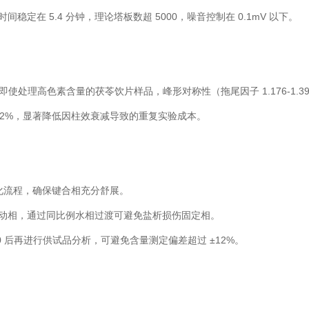
留时间稳定在 5.4 分钟，理论塔板数超 5000，噪音控制在 0.1mV 以下。
处理高色素含量的茯苓饮片样品，峰形对称性（拖尾因子 1.176-1.3
D＜2%，显著降低因柱效衰减导致的重复实验成本。
活化流程，确保键合相充分舒展。
流动相，通过同比例水相过渡可避免盐析损伤固定相。
 后再进行供试品分析，可避免含量测定偏差超过 ±12%。