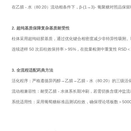
在乙腈 - 水（80:20）流动相条件下，β-(1→3)- 葡聚糖对照品保
2. 超纯基质保障复杂基质耐受性
柱体采用超纯硅胶基质，通过优化键合相密度减少非特异性吸附。即使
连续进样 50 次后柱效保持率＞95%，在批量检测中重复性 RS
3. 全流程适配药典方法
活化程序：严格遵循异丙醇→乙腈→乙腈 - 水（80:20）的三级
流动相兼容性：耐受乙腈 - 水体系长期冲刷，若需切换含缓冲盐
系统适用性：采用葡萄糖标准品测试柱效，确保理论塔板数＞5000