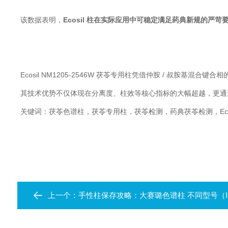
该数据表明，
Ecosil 柱在实际应用中可稳定满足药典新规的
Ecosil NM1205-2546W 茯苓专用柱凭借仲胺 / 叔胺
其技术优势不仅体现在分离度、柱效等核心指标的大幅超越，更通
关键词：茯苓色谱柱，茯苓专用柱，茯苓检测，药典茯苓检测，Ecosil 
上一个：
手性柱保存攻略：大赛璐色谱柱 不同型号（IC、AGP、C