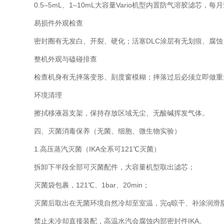
0.5–5mL、1–10mL大容量Vario机型内置防气溶胶滤
易损件外观检查
密封圈有无发白、开裂、硬化；活塞DLC涂层有无划痕、腐蚀
整机外观与磕碰排查
检查机身有无摔落变形、刻度窗模糊；摔落过后必须立即做重
环境清理
擦拭移液器支架，保持存放区域无尘、无酸碱挥发气体。
四、灭菌消毒保养（无菌、细胞、微生物实验）
1.高压蒸汽灭菌（IKA全系可121℃灭菌）
拆卸下半段全部可灭菌配件，大容量机型取出滤芯；
灭菌袋包裹，121℃、1bar、20min；
灭菌后取出在无菌环境自然冷却至室温，完q晾干、补涂润滑
禁止未冷却直接装配，高温水汽会腐蚀内部密封件IKA。