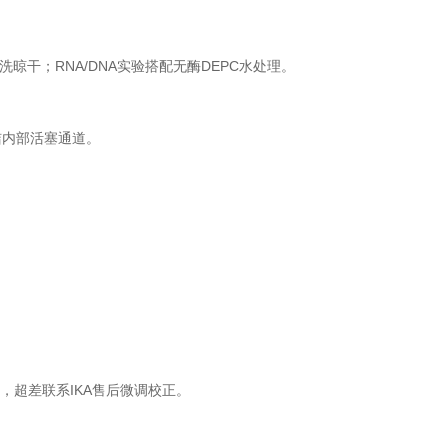
晾干；RNA/DNA实验搭配无酶DEPC水处理。
洁内部活塞通道。
，超差联系IKA售后微调校正。