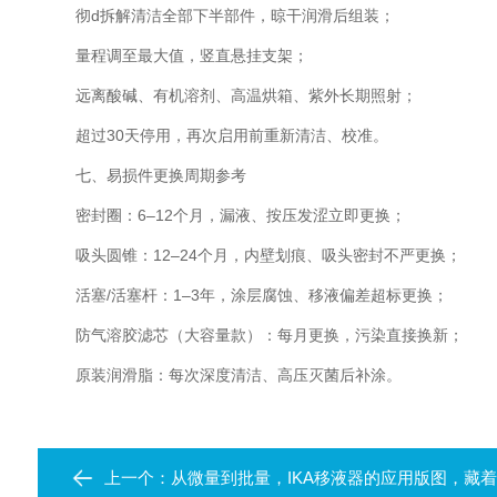
彻d拆解清洁全部下半部件，晾干润滑后组装；
量程调至最大值，竖直悬挂支架；
远离酸碱、有机溶剂、高温烘箱、紫外长期照射；
超过30天停用，再次启用前重新清洁、校准。
七、易损件更换周期参考
密封圈：6–12个月，漏液、按压发涩立即更换；
吸头圆锥：12–24个月，内壁划痕、吸头密封不严更换；
活塞/活塞杆：1–3年，涂层腐蚀、移液偏差超标更换；
防气溶胶滤芯（大容量款）：每月更换，污染直接换新；
原装润滑脂：每次深度清洁、高压灭菌后补涂。
上一个：
从微量到批量，IKA移液器的应用版图，藏