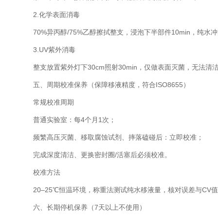
2.化学表面消毒
70%异丙醇/75%乙醇擦拭整支，浸泡下半部件10min，纯水冲洗
3.UV紫外消毒
整支放置紫外灯下30cm照射30min，仅做表面灭菌，无法清
五、周期校准保养（保障移液精度，符合ISO8655）
常规校准周期
普通实验室：每4个月1次；
频繁高压灭菌、移取腐蚀试剂、摔落磕碰后：立即校准；
完成深度清洁、更换密封圈/活塞后必须校准。
校准方法
20–25℃恒温环境，称重法测试纯水移液量，核对误差与CV值
六、长期停机保养（7天以上不使用）