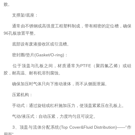
败。
支撑架/底座：
通常由不锈钢或高强度工程塑料制成，带有精密的定位槽，确保
96孔板放置平整。
底部设有废液接收区或引流槽。
密封圈/垫片(Gasket/O-ring)：
位于顶盖与孔板之间，材质通常为PTFE（聚四氟乙烯）或硅
胶，耐高温、耐有机溶剂腐蚀。
确保加压时气体只向下推动液体，而不从侧面泄漏。
压紧机构：
手动式：通过旋钮或杠杆施加压力，使顶盖紧紧压在孔板上。
气动/液压式：自动压紧，力度均匀且可设定。
3、顶盖与流体分配系统(Top Cover&Fluid Distribution)——“作
用面”