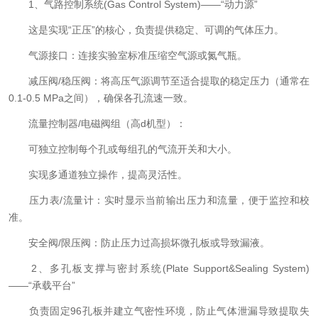
1、气路控制系统(Gas Control System)——“动力源”
这是实现“正压”的核心，负责提供稳定、可调的气体压力。
气源接口：连接实验室标准压缩空气源或氮气瓶。
减压阀/稳压阀：将高压气源调节至适合提取的稳定压力（通常在
0.1-0.5 MPa之间），确保各孔流速一致。
流量控制器/电磁阀组（高d机型）：
可独立控制每个孔或每组孔的气流开关和大小。
实现多通道独立操作，提高灵活性。
压力表/流量计：实时显示当前输出压力和流量，便于监控和校
准。
安全阀/限压阀：防止压力过高损坏微孔板或导致漏液。
2、多孔板支撑与密封系统(Plate Support&Sealing System)
——“承载平台”
负责固定96孔板并建立气密性环境，防止气体泄漏导致提取失