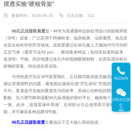
摸透实验“硬核骨架”
更新时间：2026-05-25
点击次数：152
96孔正压提取装置
是一种专为高通量样品前处理设计的固相萃取
（SPE）设备，广泛应用于药物研发、临床检测、法医毒理、食品安
全及生命科学研究等领域。该装置通过在96孔板上方施加均匀可控的
正压气体（通常可达50 psi），驱动液体样品（包括高粘度的血浆、
血清等）平稳、同步地通过各孔中的固相吸附材料，从而实现目标分
析物的富集、纯化或杂质去除。
与传统真空负压SPE装置相比，正压模式能有效克服高粘度样品
电话咨询
难以穿透填料的问题，避免因边缘效应或“空孔效应”导致的孔间流速
不均，显著提升实验的重复性与回收率。其核心结构包括精密气体分
配板、压力调节阀和适配96孔标准板的密封平台，确保每个通道受力
扫码关注我
一致。此外，该装置操作简便，支持部分孔位使用而不影响整体性
们
能，并可兼容多种品牌SPE板。
96孔正压提取装置
主要由以下五大核心系统组成：