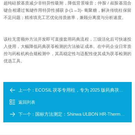
超纯硅胶基质减少非特异性吸附，降低背景噪音；仲胺 / 叔胺基混合
键合相通过氢键作用特异性捕获 β-(1→3)- 葡聚糖，解决传统柱保留
不足问题；精准填充工艺优化传质效率，兼顾分离度与分析速度。
该柱无需额外方法开发即可直接套用药典流程，三级活化后可快速投
入使用，大幅降低药典茯苓检测的方法验证成本。在中药企业日常质
控与药检机构合规检测中，其高稳定性与适配性使其成为茯苓检测的
优选工具。
ECOSIL 茯苓专用柱，专为 2025 版药典茯苓分析量身定制！
上一个：
返回列表
国标方法测定：Shinwa ULBON HR-Thermon-HG 烷基汞专用柱的适配与性能验证
下一个：