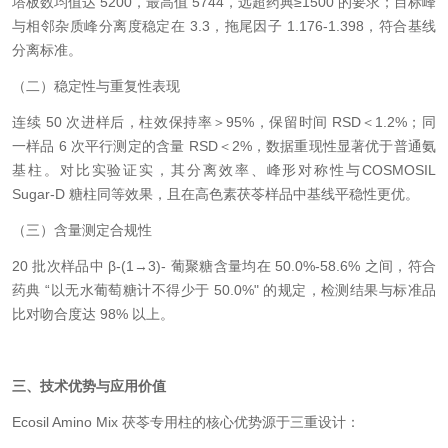
塔板数均值达 5200，最高值 5744，远超药典≥1500 的要求；目标峰
与相邻杂质峰分离度稳定在 3.3，拖尾因子 1.176-1.398，符合基线
分离标准。
（二）稳定性与重复性表现
连续 50 次进样后，柱效保持率＞95%，保留时间 RSD＜1.2%；同
一样品 6 次平行测定的含量 RSD＜2%，数据重现性显著优于普通氨
基柱。对比实验证实，其分离效率、峰形对称性与COSMOSIL
Sugar-D 糖柱同等效果，且在高色素茯苓样品中基线平稳性更优。
（三）含量测定合规性
20 批次样品中 β-(1→3)- 葡聚糖含量均在 50.0%-58.6% 之间，符合
药典 “以无水葡萄糖计不得少于 50.0%" 的规定，检测结果与标准品
比对吻合度达 98% 以上。
三、技术优势与应用价值
Ecosil Amino Mix 茯苓专用柱的核心优势源于三重设计：