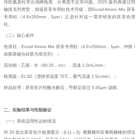
传统氨基柱常出现峰拖尾、分离度不足等问题。2025 版药典通过明
确填充剂类型，倒逼茯苓专用柱技术升级，而Ecosil Amino Mix 茯苓
专用柱（4.6×250mm，5μm）正是针对这一需求研发的茯苓色谱
柱。
（二）核心条件
色谱柱：Ecosil Amino Mix 茯苓专用柱（4.6×250mm，5μm，仲胺 /
叔胺基键合硅胶为填充剂）；
流动相：乙腈 - 水（80:20，v/v），流速 1.0mL/min；
检测器：ELSD（漂移管温度 75℃，载气流速 2.5L/min）；
样品处理：茯苓饮片经酸水解后，甲醇定容过 0.45μm 滤膜。
二、实验结果与性能验证
（一）系统适用性达标情况
对 20 批次茯苓饮片检测显示：β-(1→3)- 葡聚糖对应葡萄糖峰的理论