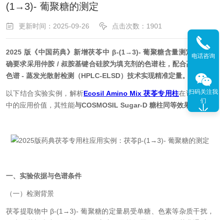
(1→3)- 葡聚糖的测定
更新时间：2025-09-26
点击次数：1901
2025 版《中国药典》新增茯苓中 β-(1→3)- 葡聚糖含量测定项，明
电话咨询
确要求采用仲胺 / 叔胺基键合硅胶为填充剂的色谱柱，配合高效液相
色谱 - 蒸发光散射检测（HPLC-ELSD）技术实现精准定量。
扫码关注我
以下结合实验实例，解析
Ecosil Amino Mix 茯苓专用柱
在该项检测
们
中的应用价值，其性能
与COSMOSIL Sugar-D 糖柱同等效果
。
一、实验依据与色谱条件
（一）检测背景
茯苓提取物中 β-(1→3)- 葡聚糖的定量易受单糖、色素等杂质干扰，