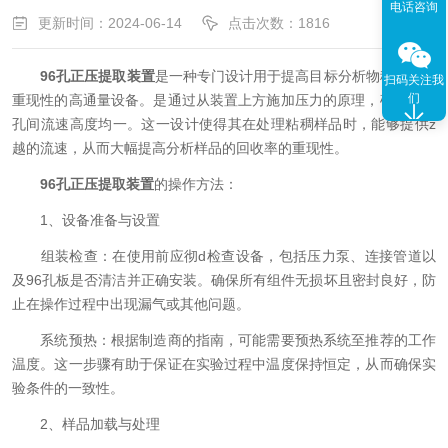
电话咨询
更新时间：2024-06-14
点击次数：1816
96孔正压提取装置
是一种专门设计用于提高目标分析物稳定性和
扫码关注我
们
重现性的高通量设备。是通过从装置上方施加压力的原理，确保各个
孔间流速高度均一。这一设计使得其在处理粘稠样品时，能够提供z
越的流速，从而大幅提高分析样品的回收率的重现性。
96孔正压提取装置
的操作方法：
1、设备准备与设置
组装检查：在使用前应彻d检查设备，包括压力泵、连接管道以
及96孔板是否清洁并正确安装。确保所有组件无损坏且密封良好，防
止在操作过程中出现漏气或其他问题。
系统预热：根据制造商的指南，可能需要预热系统至推荐的工作
温度。这一步骤有助于保证在实验过程中温度保持恒定，从而确保实
验条件的一致性。
2、样品加载与处理