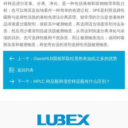
对样品进行富集、分离、净化，是一种包括液相和固相物理萃取过
程；也可以将其近似地看作一种简单的色谱过程。SPE是利用选择性
吸附与选择性洗脱的液相色谱法分离原理。较常用的方法是使液体样
品溶液通过吸附剂，保留其中被测物质，再选用适当强度溶剂冲去杂
质，然后用少量溶剂迅速洗脱被测物质，从而达到快速分离净化与浓
缩的目的。也可选择性吸附干扰杂质，而让被测物质流出；或同时吸
附杂质和被测物质，再使用合适的溶剂选择性洗脱被测物质。
OasisHLB固相萃取柱竟然有如此之多的优势
上一个：
返回列表
HPLC 样品瓶和顶空样品瓶有什么区别？
下一个：