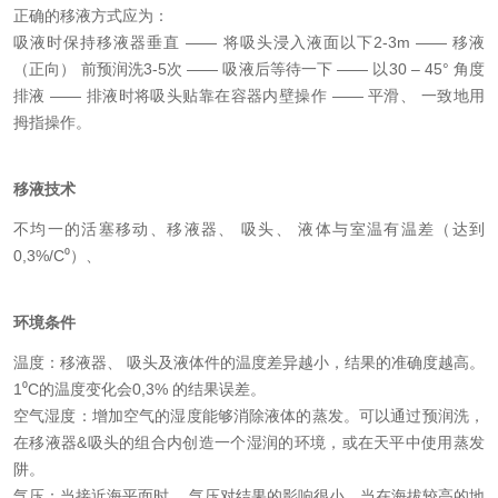
正确的移液方式应为：
吸液时保持移液器垂直 —— 将吸头浸入液面以下2-3m —— 移液
（正向） 前预润洗3-5次 —— 吸液后等待一下 —— 以30 – 45° 角度
排液 —— 排液时将吸头贴靠在容器内壁操作 —— 平滑、 一致地用
拇指操作。
移液技术
不均一的活塞移动、移液器、 吸头、 液体与室温有温差（达到
0,3%/C⁰）、
环境条件
温度：移液器、 吸头及液体件的温度差异越小，结果的准确度越高。
1⁰C的温度变化会0,3% 的结果误差。
空气湿度：增加空气的湿度能够消除液体的蒸发。可以通过预润洗，
在移液器&吸头的组合内创造一个湿润的环境，或在天平中使用蒸发
阱。
气压：当接近海平面时， 气压对结果的影响很小。当在海拔较高的地